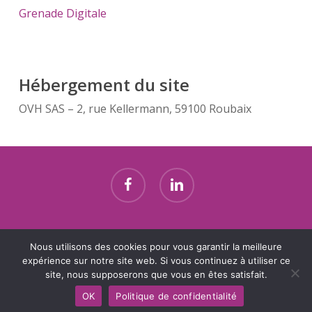
Grenade Digitale
Hébergement du site
OVH SAS – 2, rue Kellermann, 59100 Roubaix
facebook
linkedin
© 2023 AFMD Retail. Tous droits réservés.
Mentions légales
Nous utilisons des cookies pour vous garantir la meilleure
|
Politique de confidentialité
expérience sur notre site web. Si vous continuez à utiliser ce
site, nous supposerons que vous en êtes satisfait.
OK
Politique de confidentialité