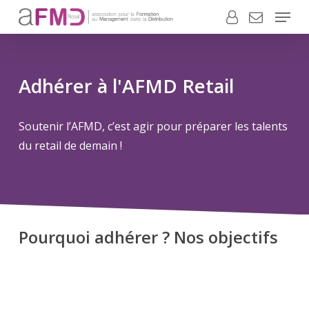
Menu
Skip
to
Close
main
Menu
content
Adhérer
à
l'AFMD
Retail
Soutenir
l’AFMD,
c’est
agir
pour
préparer
les
talents
du
retail
de
demain
!
Pourquoi adhérer ? Nos objectifs