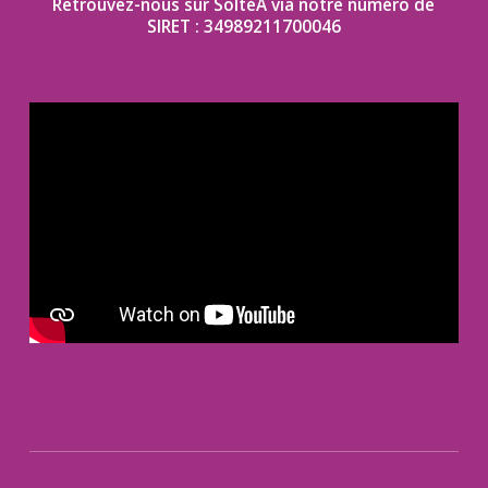
Retrouvez-nous
sur
SoltéA
via
notre
numéro
de
SIRET
:
34989211700046